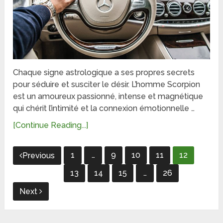
Chaque signe astrologique a ses propres secrets
pour séduire et susciter le désir. L’homme Scorpion
est un amoureux passionné, intense et magnétique
qui chérit l’intimité et la connexion émotionnelle …
[Continue Reading...]
Pagination
1
…
9
10
11
12
Previous
des
13
14
15
…
26
publications
Next