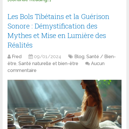
Les Bols Tibétains et la Guérison
Sonore : Démystification des
Mythes et Mise en Lumière des
Réalités
Fred
09/01/2024
Blog
,
Santé / Bien-
être
,
Santé naturelle et bien-être
Aucun
commentaire