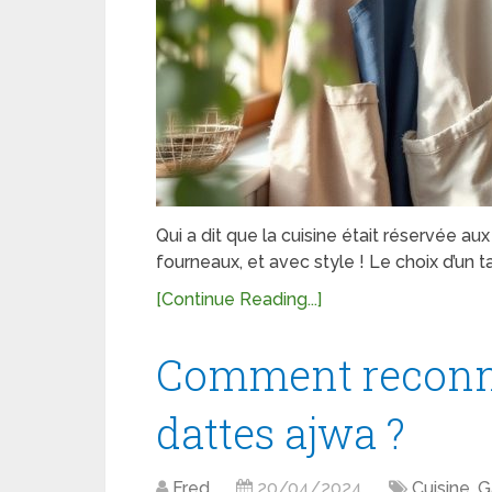
Qui a dit que la cuisine était réservée a
fourneaux, et avec style ! Le choix d’un t
[Continue Reading...]
Comment reconnaî
dattes ajwa ?
Fred
20/04/2024
Cuisine
,
G