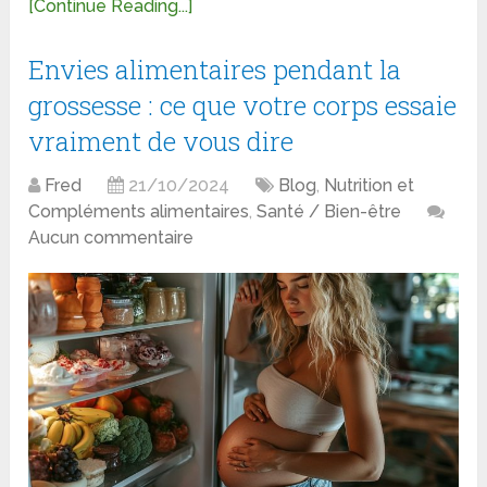
[Continue Reading...]
Envies alimentaires pendant la
grossesse : ce que votre corps essaie
vraiment de vous dire
Fred
21/10/2024
Blog
,
Nutrition et
Compléments alimentaires
,
Santé / Bien-être
Aucun commentaire