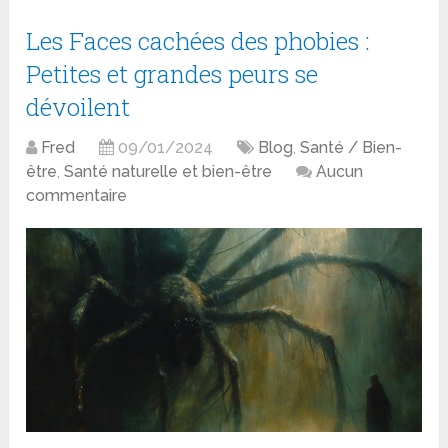
Les Faces cachées des phobies :
Petites et grandes peurs se
dévoilent
Fred
09/01/2024
Blog
,
Santé / Bien-
être
,
Santé naturelle et bien-être
Aucun
commentaire