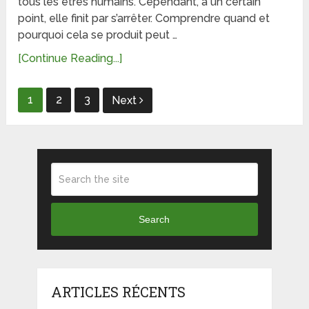
tous les êtres humains. Cependant, à un certain
point, elle finit par s’arrêter. Comprendre quand et
pourquoi cela se produit peut …
[Continue Reading...]
Pagination
1
2
3
Next
des
publications
Search
ARTICLES RÉCENTS