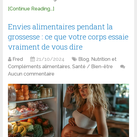
[Continue Reading...]
Envies alimentaires pendant la
grossesse : ce que votre corps essaie
vraiment de vous dire
Fred
21/10/2024
Blog
,
Nutrition et
Compléments alimentaires
,
Santé / Bien-être
Aucun commentaire