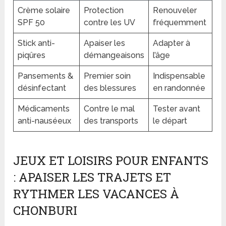
Crème solaire
Protection
Renouveler
SPF 50
contre les UV
fréquemment
Stick anti-
Apaiser les
Adapter à
piqûres
démangeaisons
l’âge
Pansements &
Premier soin
Indispensable
désinfectant
des blessures
en randonnée
Médicaments
Contre le mal
Tester avant
anti-nauséeux
des transports
le départ
JEUX ET LOISIRS POUR ENFANTS
: APAISER LES TRAJETS ET
RYTHMER LES VACANCES À
CHONBURI