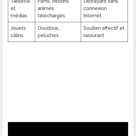
Tablette
Films, dessins
Distrayant sans
et
animés
connexion
médias
téléchargés
Internet
Jouets
Doudous,
Soutien affectif et
câlins
peluches
rassurant