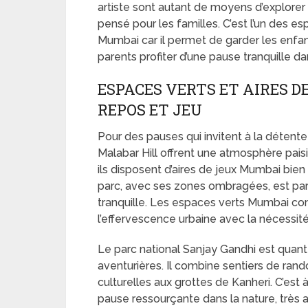
artiste sont autant de moyens d’explorer
pensé pour les familles. C’est l’un des e
Mumbai car il permet de garder les enfan
parents profiter d’une pause tranquille 
ESPACES VERTS ET AIRES 
REPOS ET JEU
Pour des pauses qui invitent à la détente
Malabar Hill offrent une atmosphère paisib
ils disposent d’aires de jeux Mumbai bie
parc, avec ses zones ombragées, est par
tranquille. Les espaces verts Mumbai com
l’effervescence urbaine avec la nécessit
Le parc national Sanjay Gandhi est quant 
aventurières. Il combine sentiers de rando
culturelles aux grottes de Kanheri. C’est 
pause ressourçante dans la nature, très a