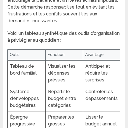
encourage la patience et limite les achats impulsifs.
Cette démarche responsabilise tout en évitant les
frustrations et les conflits souvent liés aux
demandes incessantes.
Voici un tableau synthétique des outils d’organisation
à privilégier au quotidien :
Outil
Fonction
Avantage
Tableau de
Visualiser les
Anticiper et
bord familial
dépenses
réduire les
prévues
surprises
Système
Répartir le
Contrôler les
d’enveloppes
budget entre
dépassements
budgétaires
catégories
Épargne
Préparer les
Lisser le
progressive
grosses
budget annuel